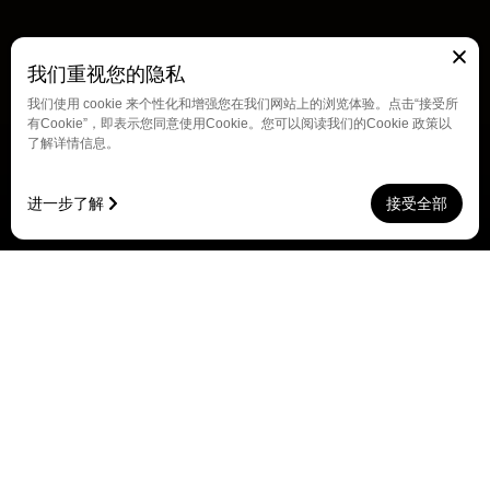
无处不精彩
我们重视您的隐私
我们使用 cookie 来个性化和增强您在我们网站上的浏览体验。点击“接受所
从奥运赛场到城市街巷，每一辆自行车都承载热爱与锋芒
有Cookie”，即表示您同意使用Cookie。您可以阅读我们的Cookie 政策以
对不起，这就是我们“偏心”的原因
了解详情信息。
探索更多
进一步了解
接受全部
中文
English