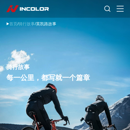
选择语言
首页
/
骑行故事
/
英凯路故事
首页
自行车
零部件
骑行故事
骑行故事
每一公里，都写就一个篇章
关于我们
服务专区
门店查询