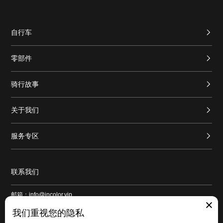
自行车
零部件
骑行故事
关于我们
服务专区
联系我们
邮箱：info@incolor.vip
地址：广东省广州市番禺区新造镇和平路1号良仓新造创意园9号仓103
我们重视您的隐私