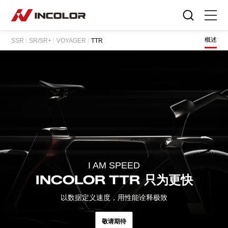
选择语言
概述
SSR
SR/SR+
VOYAGER
TTR
首页
自行车
零部件
骑行故事
关于我们
I AM SPEED
服务专区
INCOLOR TTR
只为更快
以数据定义速度，用性能诠释极致
门店查询
敬请期待