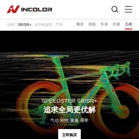
选择语言
概述
风阻
车身
外观
几何
SSR
SR/SR+
VOYAGER
TTR
首页
自行车
零部件
骑行故事
关于我们
SPEEDSTER SR/SR+
服务专区
追求全局更优解
气动 刚性 重量 美学
门店查询
立即购买