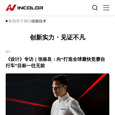
选择语言
首页
/
关于我们
/
创新技术
首页
自行车
创新实力・见证不凡
零部件
01
《设计》专访｜张栋良：向“打造全球最快竞赛自
骑行故事
行车”目标一往无前
关于我们
服务专区
门店查询