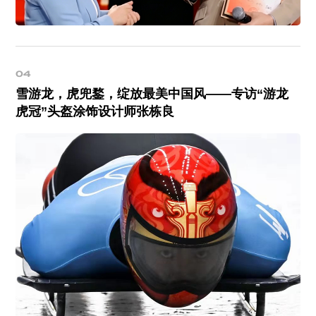
04
雪游龙，虎兜鍪，绽放最美中国风——专访“游龙
虎冠”头盔涂饰设计师张栋良