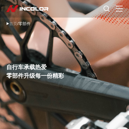
选择语言
首页
/
零部件
首页
自行车
零部件
自行车承载热爱
骑行故事
零部件升级每一份精彩
关于我们
服务专区
门店查询