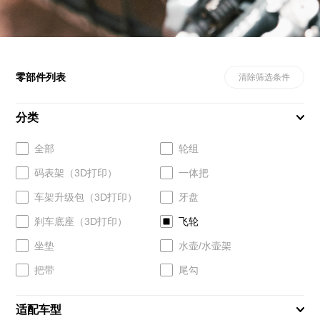
零部件列表
清除筛选条件
分类
全部
轮组
码表架（3D打印）
一体把
车架升级包（3D打印）
牙盘
刹车底座（3D打印）
飞轮
坐垫
水壶/水壶架
把带
尾勾
适配车型