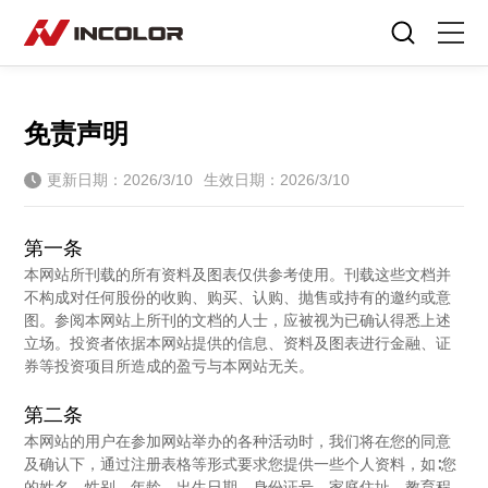
选择语言
首页
免责声明
自行车
更新日期：2026/3/10
生效日期：2026/3/10
零部件
第一条
骑行故事
本网站所刊载的所有资料及图表仅供参考使用。刊载这些文档并
不构成对任何股份的收购、购买、认购、抛售或持有的邀约或意
关于我们
图。参阅本网站上所刊的文档的人士，应被视为已确认得悉上述
立场。投资者依据本网站提供的信息、资料及图表进行金融、证
券等投资项目所造成的盈亏与本网站无关。
服务专区
第二条
门店查询
本网站的用户在参加网站举办的各种活动时，我们将在您的同意
及确认下，通过注册表格等形式要求您提供一些个人资料，如∶您
的姓名、性别、年龄、出生日期、身份证号、家庭住址、教育程