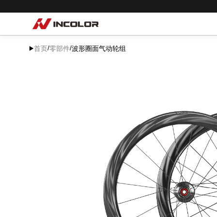
选择语言
首页
/
/
首页
零部件
波形圈面气动轮组
自行车
零部件
骑行故事
关于我们
服务专区
门店查询