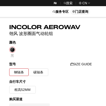
搜索
CN
服务专区
门店查询
INCOLOR AEROWAV
翎风 波形圈面气动轮组
颜色
黑
SIZE GUIDE
型号
钢辐条
碳辐条
自行车尺寸
框高52MM
购买渠道