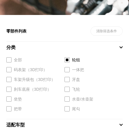
零部件列表
清除筛选条件
分类
全部
轮组
码表架（3D打印）
一体把
车架升级包（3D打印）
牙盘
刹车底座（3D打印）
飞轮
坐垫
水壶/水壶架
把带
尾勾
适配车型