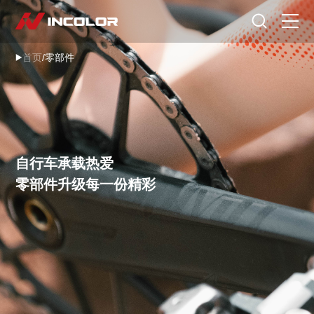
选择语言
首页
/
零部件
首页
自行车
零部件
自行车承载热爱
骑行故事
零部件升级每一份精彩
关于我们
服务专区
门店查询