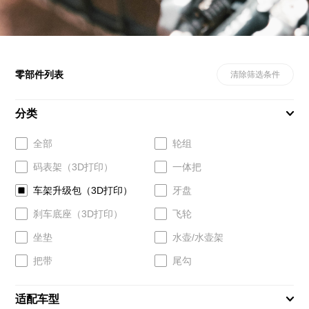
零部件列表
清除筛选条件
分类
全部
轮组
码表架（3D打印）
一体把
车架升级包（3D打印）
牙盘
刹车底座（3D打印）
飞轮
坐垫
水壶/水壶架
把带
尾勾
适配车型