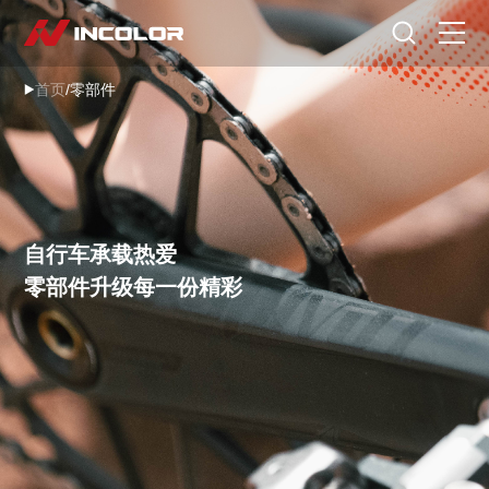
选择语言
首页
/
零部件
首页
自行车
零部件
自行车承载热爱
骑行故事
零部件升级每一份精彩
关于我们
服务专区
门店查询