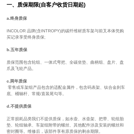
一、质保期限(自客户收货日期起)
a.终身质保
INCOLOR 品牌(含INTROPY)的碳纤维材质车架与前叉本体凭购
买记录享受终身质保;
b.五年质保
质保范围包含轮组、一体式弯把、全碳坐垫、曲柄组、盘片、盘
爪及飞轮产品。
c.两年质保
零售或车架组产品包含的适配金属件，包含码表架、钛合金刹车
底、桶轴杆、常规/直装尾勾等。
d.不提供质保
正常损耗品类我们不提供质保，如水壶、水壶架、把带、轮组胎
垫、轮组轴承、车架组附带的螺丝、其他配件涉及安装的螺丝和
密封圈等。维修后，该部件享有原质保的剩余期限。