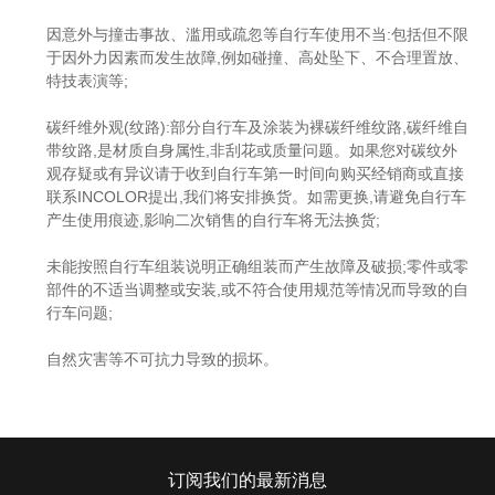
因意外与撞击事故、滥用或疏忽等自行车使用不当:包括但不限
于因外力因素而发生故障,例如碰撞、高处坠下、不合理置放、
特技表演等;
碳纤维外观(纹路):部分自行车及涂装为裸碳纤维纹路,碳纤维自
带纹路,是材质自身属性,非刮花或质量问题。如果您对碳纹外
观存疑或有异议请于收到自行车第一时间向购买经销商或直接
联系INCOLOR提出,我们将安排换货。如需更换,请避免自行车
产生使用痕迹,影响二次销售的自行车将无法换货;
未能按照自行车组装说明正确组装而产生故障及破损;零件或零
部件的不适当调整或安装,或不符合使用规范等情况而导致的自
行车问题;
自然灾害等不可抗力导致的损坏。
订阅我们的最新消息